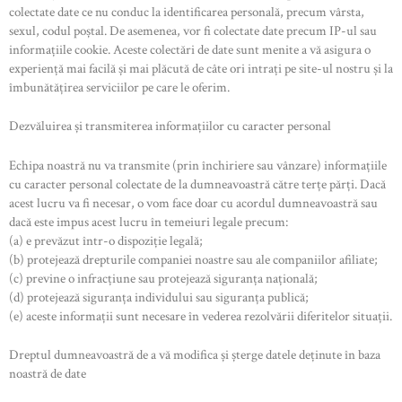
colectate date ce nu conduc la identificarea personală, precum vârsta,
sexul, codul poștal. De asemenea, vor fi colectate date precum IP-ul sau
informațiile cookie. Aceste colectări de date sunt menite a vă asigura o
experiență mai facilă și mai plăcută de câte ori intrați pe site-ul nostru și la
îmbunătățirea serviciilor pe care le oferim.
Dezvăluirea și transmiterea informațiilor cu caracter personal
Echipa noastră nu va transmite (prin închiriere sau vânzare) informațiile
cu caracter personal colectate de la dumneavoastră către terțe părți. Dacă
acest lucru va fi necesar, o vom face doar cu acordul dumneavoastră sau
dacă este impus acest lucru în temeiuri legale precum:
(a) e prevăzut într-o dispoziție legală;
(b) protejează drepturile companiei noastre sau ale companiilor afiliate;
(c) previne o infracțiune sau protejează siguranța națională;
(d) protejează siguranța individului sau siguranța publică;
(e) aceste informații sunt necesare în vederea rezolvării diferitelor situații.
Dreptul dumneavoastră de a vă modifica și șterge datele deținute în baza
noastră de date