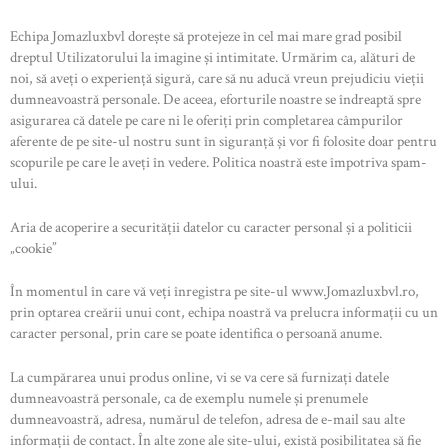
Echipa Jomazluxbvl dorește să protejeze în cel mai mare grad posibil
dreptul Utilizatorului la imagine și intimitate. Urmărim ca, alături de
noi, să aveți o experiență sigură, care să nu aducă vreun prejudiciu vieții
dumneavoastră personale. De aceea, eforturile noastre se îndreaptă spre
asigurarea că datele pe care ni le oferiți prin completarea câmpurilor
aferente de pe site-ul nostru sunt în siguranță și vor fi folosite doar pentru
scopurile pe care le aveți în vedere. Politica noastră este împotriva spam-
ului.
Aria de acoperire a securității datelor cu caracter personal și a politicii
„cookie”
În momentul în care vă veți înregistra pe site-ul www.Jomazluxbvl.ro,
prin optarea creării unui cont, echipa noastră va prelucra informații cu un
caracter personal, prin care se poate identifica o persoană anume.
La cumpărarea unui produs online, vi se va cere să furnizați datele
dumneavoastră personale, ca de exemplu numele și prenumele
dumneavoastră, adresa, numărul de telefon, adresa de e-mail sau alte
informații de contact. În alte zone ale site-ului, există posibilitatea să fie