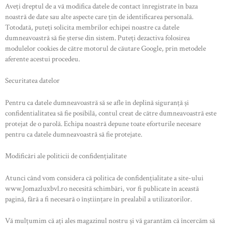
Aveți dreptul de a vă modifica datele de contact înregistrate în baza
noastră de date sau alte aspecte care țin de identificarea personală.
Totodată, puteți solicita membrilor echipei noastre ca datele
dumneavoastră să fie șterse din sistem. Puteți dezactiva folosirea
modulelor cookies de către motorul de căutare Google, prin metodele
aferente acestui procedeu.
Securitatea datelor
Pentru ca datele dumneavoastră să se afle în deplină siguranță și
confidentialitatea să fie posibilă, contul creat de către dumneavoastră este
protejat de o parolă. Echipa noastră depune toate eforturile necesare
pentru ca datele dumneavoastră să fie protejate.
Modificări ale politicii de confidențialitate
Atunci când vom considera că politica de confidențialitate a site-ului
www.Jomazluxbvl.ro necesită schimbări, vor fi publicate în această
pagină, fără a fi necesară o înștiințare în prealabil a utilizatorilor.
Vă mulțumim că ați ales magazinul nostru și vă garantăm că încercăm să