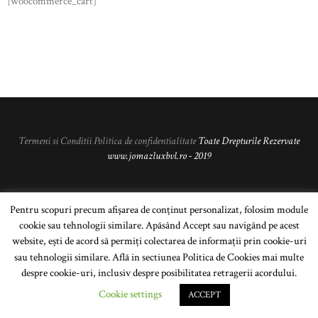
[woocommerce_cart]
Termeni si Conditii
Politica de confidentialitate
Toate Drepturile Rezervate
www.jomazluxbvl.ro - 2019
Pentru scopuri precum afișarea de conținut personalizat, folosim module
cookie sau tehnologii similare. Apăsând Accept sau navigând pe acest
website, ești de acord să permiți colectarea de informații prin cookie-uri
sau tehnologii similare. Află in sectiunea Politica de Cookies mai multe
despre cookie-uri, inclusiv despre posibilitatea retragerii acordului.
Cookie settings
ACCEPT